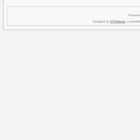
Powered
Designed by
STSoftware
, converte