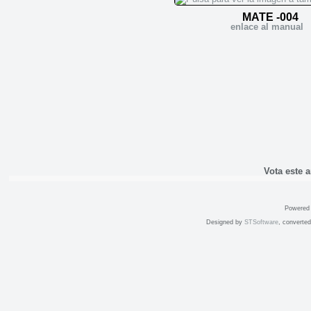
MATE -004
enlace al manual
Vota este 
Powered
Designed by
STSoftware
, converte