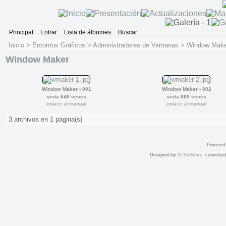
Principal
Entrar
Lista de álbumes
Buscar
Inicio
>
Entornos Gráficos
>
Administradores de Ventanas
>
Window Make
Window Maker
Window Maker - 001
Window Maker - 002
vista 646 veces
vista 689 veces
enlace al manual
enlace al manual
3 archivos en 1 página(s)
Powered
Designed by
STSoftware
, converte