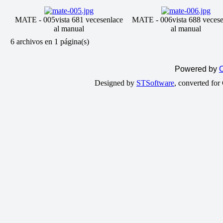
MATE - 005
vista 681 veces
enlace
MATE - 006
vista 688 veces
al manual
al manual
6 archivos en 1 página(s)
Powered by
C
Designed by
STSoftware
, converted fo