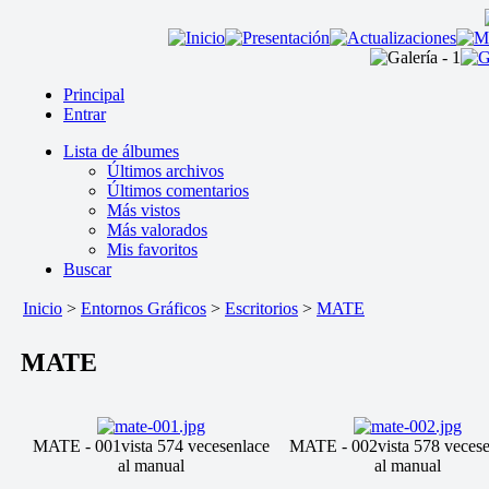
Principal
Entrar
Lista de álbumes
Últimos archivos
Últimos comentarios
Más vistos
Más valorados
Mis favoritos
Buscar
Inicio
>
Entornos Gráficos
>
Escritorios
>
MATE
MATE
MATE - 001
vista 574 veces
enlace
MATE - 002
vista 578 veces
al manual
al manual