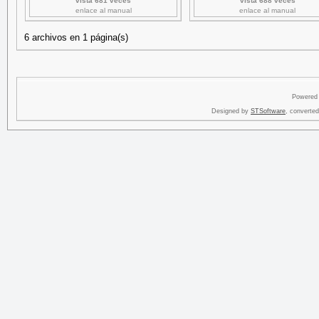
vista 681 veces
vista 688 veces
enlace al manual
enlace al manual
6 archivos en 1 página(s)
Powered
Designed by
STSoftware
, converte