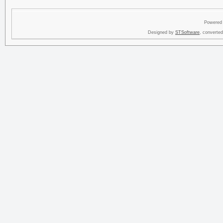
Powered
Designed by
STSoftware
, converte