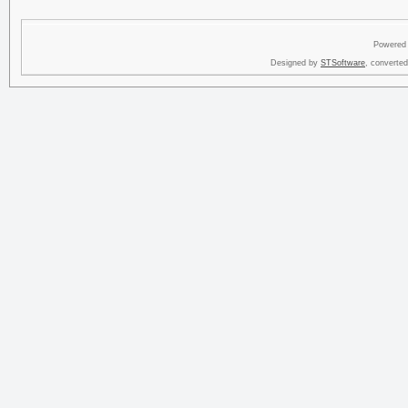
Powered
Designed by
STSoftware
, converte