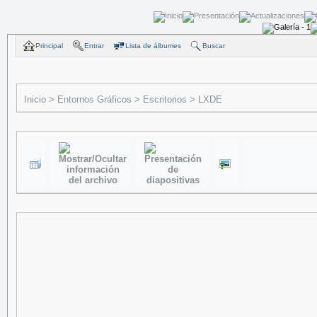
Principal
Entrar
Lista de álbumes
Buscar
Inicio
>
Entornos Gráficos
>
Escritorios
>
LXDE