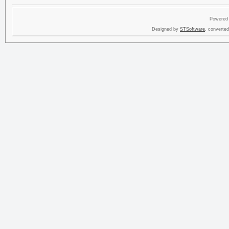
Powered
Designed by
STSoftware
, converte