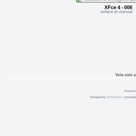
XFce 4 - 006
enlace al manual
Vota este 
Powered
Designed by
STSoftware
, converte