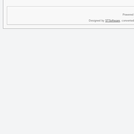
Powered
Designed by
STSoftware
, converte