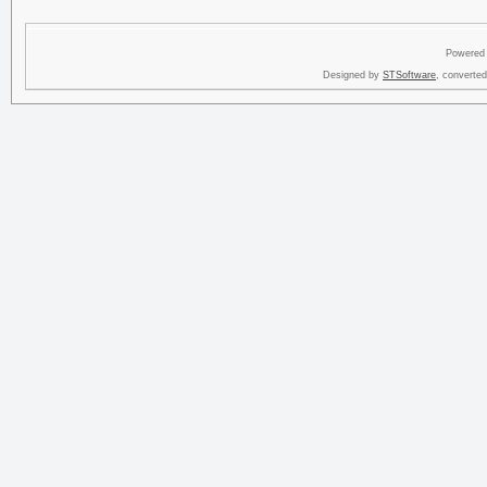
Powered
Designed by
STSoftware
, converte