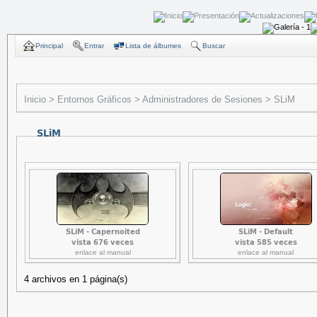
Principal
Entrar
Lista de álbumes
Buscar
Inicio
>
Entornos Gráficos
>
Administradores de Sesiones
>
SLiM
SLiM
SLiM - Capernoited
SLiM - Default
vista 676 veces
vista 585 veces
enlace al manual
enlace al manual
4 archivos en 1 página(s)