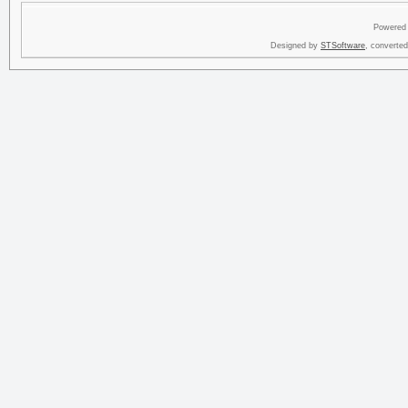
Powered
Designed by
STSoftware
, converte